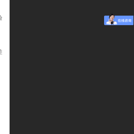
验
差
，