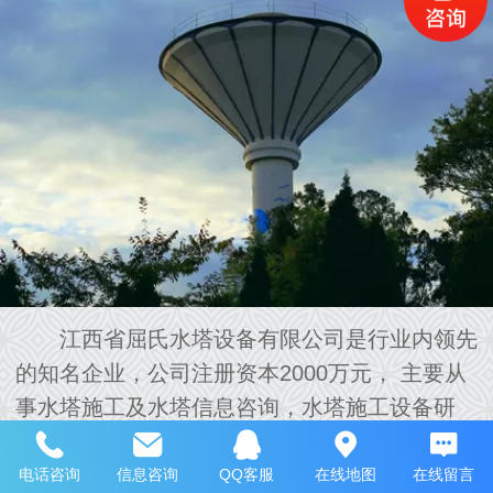
江西省屈氏水塔设备有限公司是行业内领先
的知名企业，公司注册资本2000万元， 主要从
事水塔施工及水塔信息咨询，水塔施工设备研
发、施工、出租，给排水工程技术指导，水塔及
水塔设备建筑材料销售经营服务。江西省屈氏水
电话咨询
信息咨询
QQ客服
在线地图
在线留言