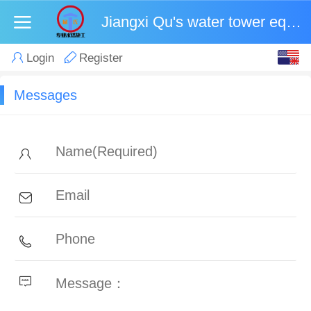
Jiangxi Qu's water tower equipment Co., Ltd
English
Login
Register
中文
Messages